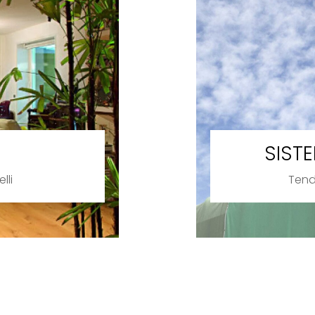
SIST
lli
Tend