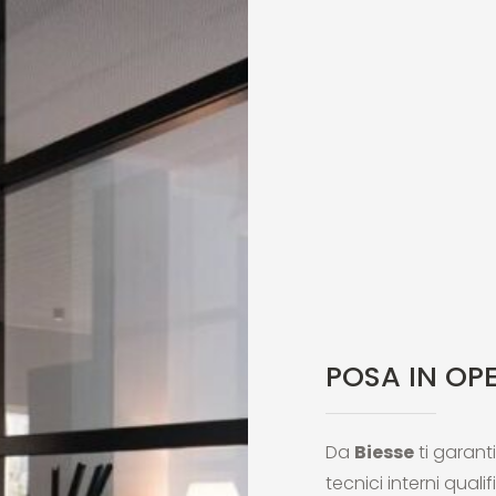
POSA IN OP
Da
Biesse
ti garan
tecnici interni quali