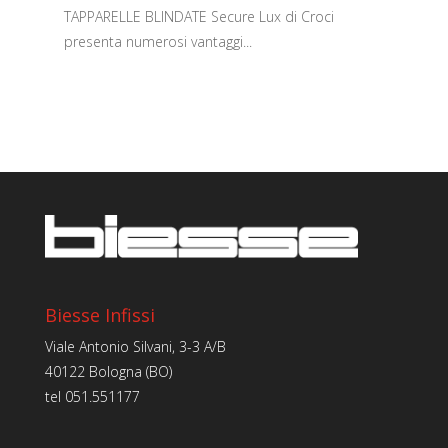
TAPPARELLE BLINDATE Secure Lux di Croci
presenta numerosi vantaggi...
Biesse Infissi
Viale Antonio Silvani, 3-3 A/B
40122 Bologna (BO)
tel
051.551177