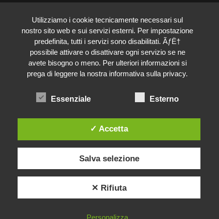
Utilizziamo i cookie tecnicamente necessari sul
nostro sito web e sui servizi esterni. Per impostazione
predefinita, tutti i servizi sono disabilitati. ÃƒË†
possibile attivare o disattivare ogni servizio se ne
avete bisogno o meno. Per ulteriori informazioni si
prega di leggere la nostra informativa sulla privacy.
Essenziale
Esterno
Biesse Infissi
✓ Accetta
Salva selezione
Ciao, sono Ilaria!
Come posso aiutarti?
✕ Rifiuta
Apri chat
Personalizza