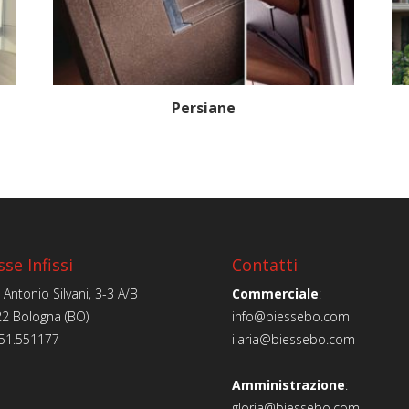
Persiane
sse Infissi
Contatti
e Antonio Silvani, 3-3 A/B
Commerciale
:
2 Bologna (BO)
info@biessebo.com
51.551177
ilaria@biessebo.com
Amministrazione
:
gloria@biessebo.com