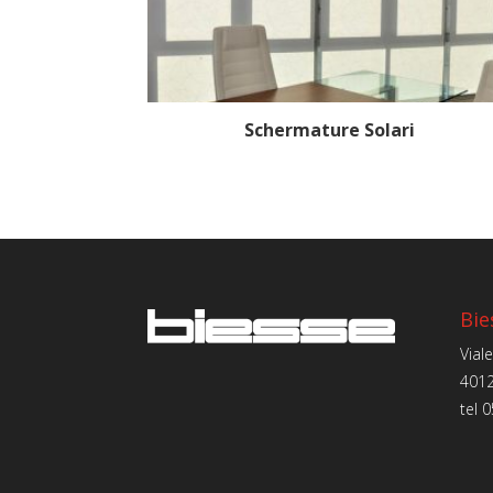
Schermature Solari
Bie
Vial
4012
tel
0