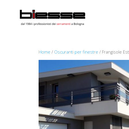
Home
/
Oscuranti per finestre
/ Frangisole Es