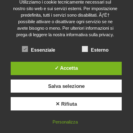
Utilizziamo i cookie tecnicamente necessari sul
nostro sito web e sui servizi esterni. Per impostazione
predefinita, tutti i servizi sono disabilitati. ÃƒË†
possibile attivare o disattivare ogni servizio se ne
avete bisogno o meno. Per ulteriori informazioni si
prega di leggere la nostra informativa sulla privacy.
Essenziale
Esterno
Biesse Infissi
✓ Accetta
Salva selezione
Ciao, sono Ilaria!
Come posso aiutarti?
✕ Rifiuta
Apri chat
Personalizza