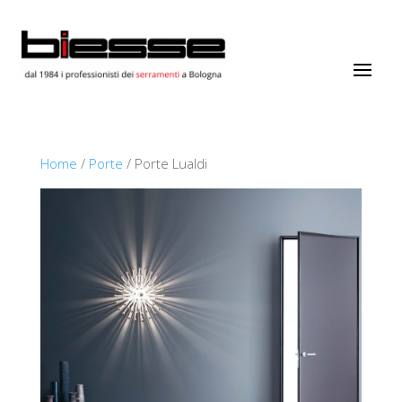
Home
/
Porte
/ Porte Lualdi