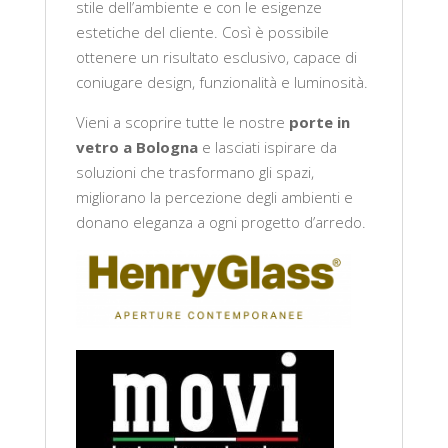
stile dell’ambiente e con le esigenze
estetiche del cliente. Così è possibile
ottenere un risultato esclusivo, capace di
coniugare design, funzionalità e luminosità.
Vieni a scoprire tutte le nostre
porte in
vetro a Bologna
e lasciati ispirare da
soluzioni che trasformano gli spazi,
migliorano la percezione degli ambienti e
donano eleganza a ogni progetto d’arredo.